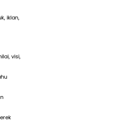
 iklan,
i, visi,
ahu
an
merek