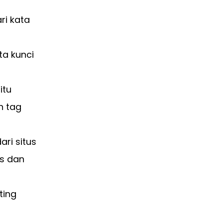
ri kata
a kunci
itu
n tag
ri situs
as dan
ting