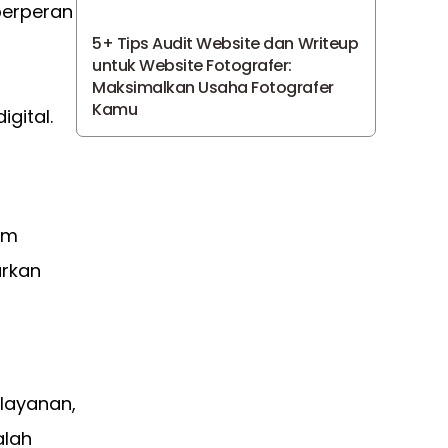
berperan
5+ Tips Audit Website dan Writeup
untuk Website Fotografer:
Maksimalkan Usaha Fotografer
Kamu
gital.
am
arkan
layanan,
alah