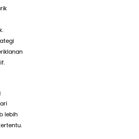
rik
k.
ategi
riklanan
f.
g
ari
b lebih
ertentu.