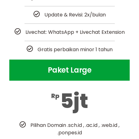
Update & Revisi: 2x/bulan
Livechat: WhatsApp + Livechat Extension
Gratis perbaikan minor 1 tahun
Paket Large
5jt
Rp
Pilihan Domain .sch.id , .ac.id , .web.id ,
.ponpes.id